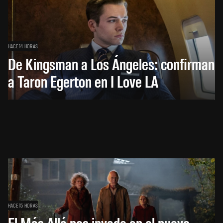
HACE 14 HORAS
De Kingsman a Los Ángeles: confirman
a Taron Egerton en I Love LA
HACE 15 HORAS
El Más Allá nos invade en el nuevo