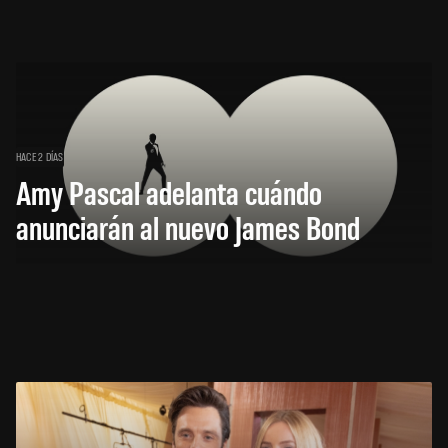
HACE 2 DÍAS
Amy Pascal adelanta cuándo
anunciarán al nuevo James Bond