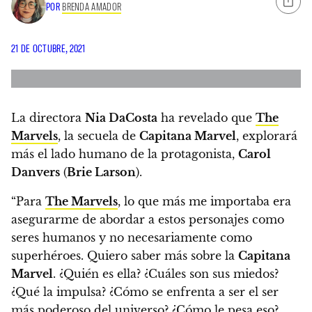
POR
BRENDA AMADOR
21 DE OCTUBRE, 2021
La directora
Nia DaCosta
ha revelado que
The
Marvels
, la secuela de
Capitana Marvel
,
explorará
más el lado humano de la protagonista,
Carol
Danvers
(
Brie Larson
).
“Para
The Marvels
, lo que más me importaba era
asegurarme de abordar a estos personajes como
seres humanos y no necesariamente como
superhéroes.
Quiero saber más sobre la
Capitana
Marvel
. ¿Quién es ella? ¿Cuáles son sus miedos?
¿Qué la impulsa? ¿Cómo se enfrenta a ser el ser
más poderoso del universo? ¿Cómo le pesa eso?