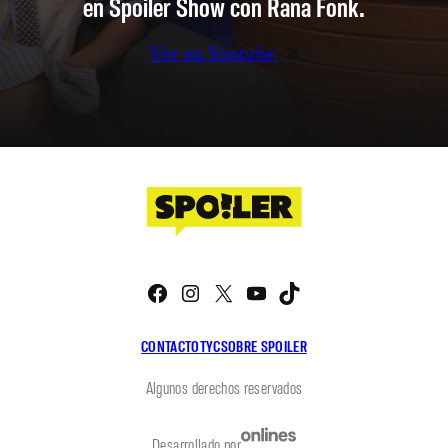
en Spoiler Show con Rana Fonk.
Ver en Youtube
Facebook
Instagram
X
YouTube
TikTok
CONTACTO
TYC
SOBRE SPOILER
Algunos derechos reservados
Desarrollado por