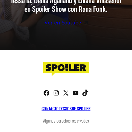
en Spoiler Show con Rana Fonk.
Ver en Youtube
Facebook
Instagram
X
YouTube
TikTok
CONTACTO
TYC
SOBRE SPOILER
Algunos derechos reservados