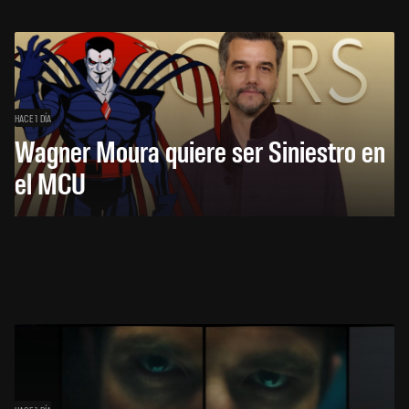
HACE 1 DÍA
Wagner Moura quiere ser Siniestro en
el MCU