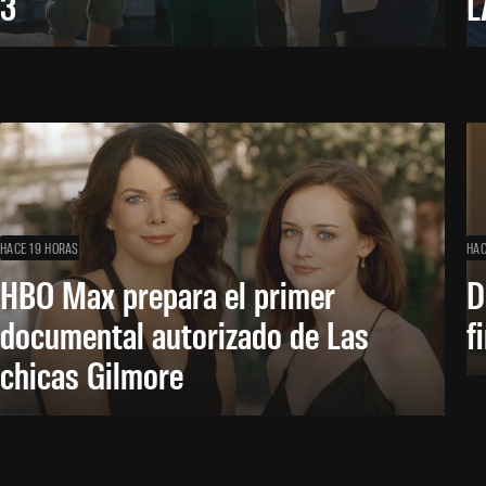
3
L
HACE 19 HORAS
HAC
HBO Max prepara el primer
D
documental autorizado de Las
f
chicas Gilmore