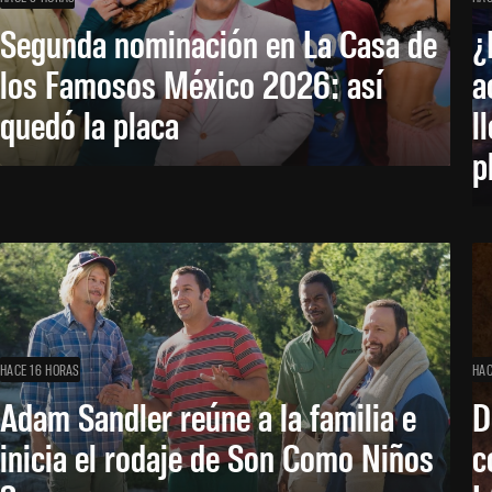
Segunda nominación en La Casa de
¿
los Famosos México 2026: así
a
quedó la placa
l
p
HACE 16 HORAS
HAC
Adam Sandler reúne a la familia e
D
inicia el rodaje de Son Como Niños
c