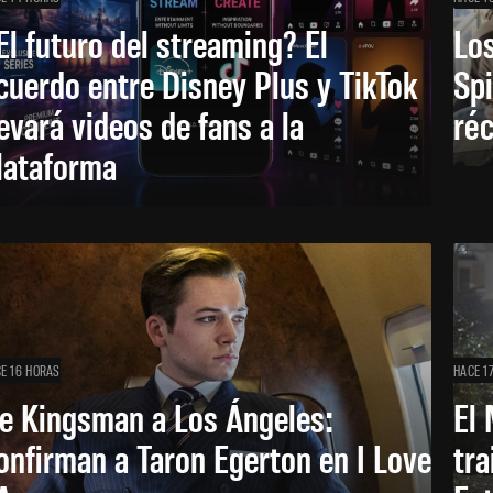
El futuro del streaming? El
Los
cuerdo entre Disney Plus y TikTok
Sp
levará videos de fans a la
réc
lataforma
E 16 HORAS
HACE 1
e Kingsman a Los Ángeles:
El 
onfirman a Taron Egerton en I Love
tra