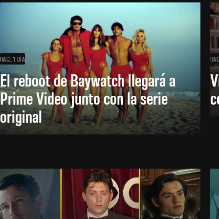
HACE 1 DÍA
HAC
El reboot de Baywatch llegará a
V
Prime Video junto con la serie
c
original