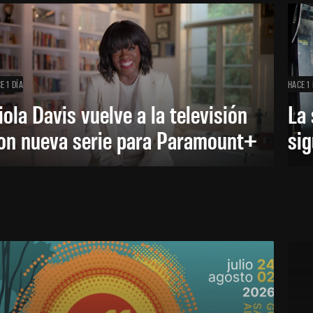
E 1 DÍA
HACE 1 
iola Davis vuelve a la televisión
La 
on nueva serie para Paramount+
sig