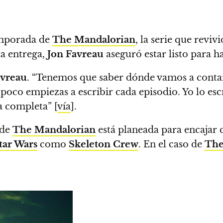
temporada de
The Mandalorian
, la serie que reviv
a entrega,
Jon Favreau
aseguró estar listo para ha
vreau
. “Tenemos que saber dónde vamos a conta
 poco empiezas a escribir cada episodio. Yo lo es
a completa” [
vía
].
 de
The Mandalorian
está planeada para encajar c
tar Wars
como
Skeleton Crew
. En el caso de
The