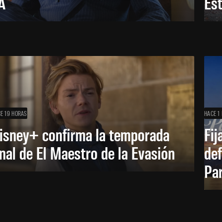
A
Es
E 19 HORAS
HACE 1 
isney+ confirma la temporada
Fij
inal de El Maestro de la Evasión
def
Pa