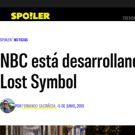
Saltar
al
TREND
contenido
SPOILER
NOTICIAS
NBC está desarrollan
Lost Symbol
POR
FERNANDO CASTAÑEDA
–
5 DE JUNIO, 2019