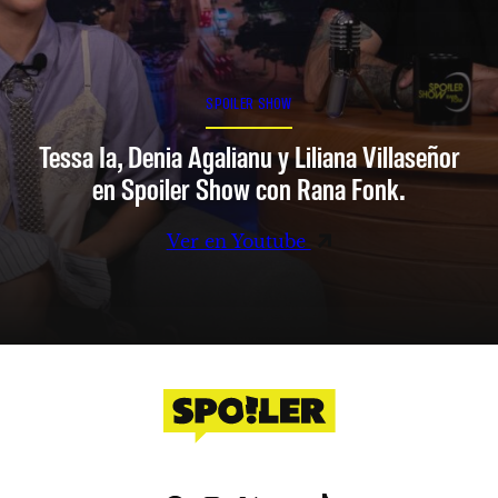
SPOILER SHOW
Tessa Ia, Denia Agalianu y Liliana Villaseñor
en Spoiler Show con Rana Fonk.
Ver en Youtube
Facebook
Instagram
X
YouTube
TikTok