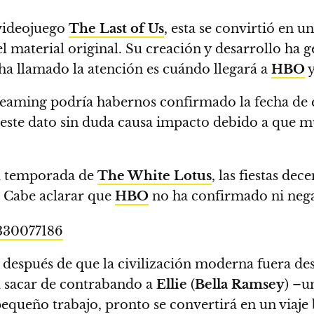
 videojuego
The Last of Us
, esta se convirtió en u
del material original. Su creación y desarrollo ha
 ha llamado la atención es cuándo llegará a
HBO
y
 streaming podría habernos confirmado la fecha d
 este dato sin duda causa impacto debido a que 
da temporada de
The White Lotus
, las fiestas de
l. Cabe aclarar que
HBO
no ha confirmado ni nega
4330077186
 después de que la civilización moderna fuera des
a sacar de contrabando a
Ellie
(
Bella Ramsey
) –u
ueño trabajo, pronto se convertirá en un viaje 