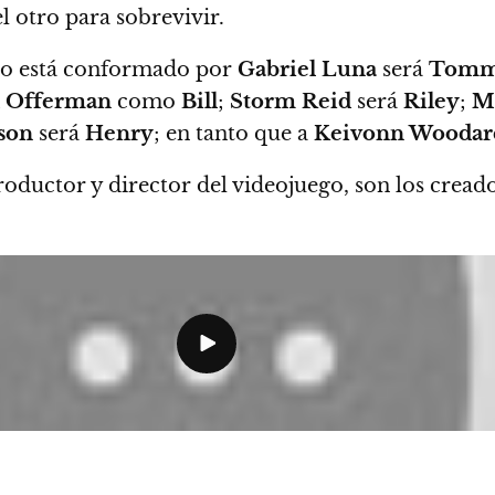
 otro para sobrevivir.
nco está conformado por
Gabriel Luna
será
Tom
 Offerman
como
Bill
;
Storm Reid
será
Riley
;
M
son
será
Henry
; en tanto que a
Keivonn Woodar
roductor y director del videojuego, son los cread