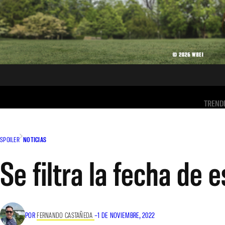
TREND
SPOILER
NOTICIAS
Se filtra la fecha de 
POR
FERNANDO CASTAÑEDA
–
1 DE NOVIEMBRE, 2022