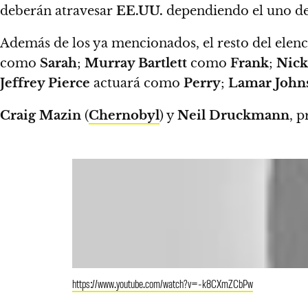
deberán atravesar
EE.UU.
dependiendo el uno del
Además de los ya mencionados, el resto del ele
como
Sarah
;
Murray Bartlett
como
Frank
;
Nick
Jeffrey Pierce
actuará como
Perry
;
Lamar John
Craig Mazin
(
Chernobyl
) y
Neil Druckmann
, p
https://www.youtube.com/watch?v=-k8CXmZCbPw