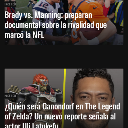
HACE 1 DÍA
Brady vs. Manning: preparan
documental sobre la rivalidad que
marcó la NFL
HACE 1 DÍA
¿Quién será Ganondorf en The Legend
of Zelda? Un nuevo reporte señala al
actor Uli Latukefu