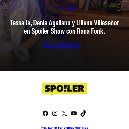
SPOILER SHOW
Tessa Ia, Denia Agalianu y Liliana Villaseñor
en Spoiler Show con Rana Fonk.
Ver en Youtube
Facebook
Instagram
X
YouTube
TikTok
CONTACTO
TYC
SOBRE SPOILER