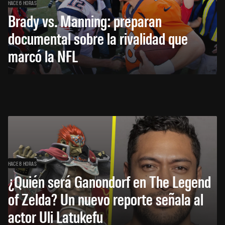
HACE 6 HORAS
Brady vs. Manning: preparan
documental sobre la rivalidad que
marcó la NFL
HACE 8 HORAS
¿Quién será Ganondorf en The Legend
of Zelda? Un nuevo reporte señala al
actor Uli Latukefu