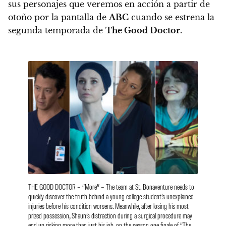
sus personajes que veremos en acción
a partir de
otoño por la pantalla de
ABC
cuando se estrena la
segunda temporada de
The Good Doctor.
THE GOOD DOCTOR – “More” – The team at St. Bonaventure needs to
quickly discover the truth behind a young college student’s unexplained
injuries before his condition worsens. Meanwhile, after losing his most
prized possession, Shaun’s distraction during a surgical procedure may
end up risking more than just his job, on the season one finale of “The