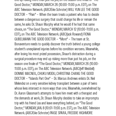
Good Doctor,” MONDAY, MARCH 26 (10:00-11:00 p.m. EDT), on The
ABC Television Network. (ABC/Eike Schroter) WILL YUN LEE THE GOOD
DOCTOR – “Pain” – When the team treats a patient who has to decide
between a dangerous surgery that could change his life or remain the
same, he asks Dr. Shaun Murphy what he would if he had that same
choice, on “The Good Doctor,” MONDAY, MARCH 12 (10:00-11:00 p.m.
EDT), on The ABC Television Network. (ABC/Jack Rowand) FIONA
GUBELMANN THE GOOD DOCTOR – “More” – The team at St.
Bonaventure needs to quickly discover the truth behind a young college
student’s unexplained injuries before his condition worsens. Meanwhile,
after losing his most prized possession, Shaun’s distraction during a
surgical procedure may end up risking more than just his job, on the
season one finale of “The Good Doctor,” MONDAY, MARCH 26 (10:00-
11:00 p.m. EDT), on The ABC Television Network. (ABC/Jeff Weddell)
DONNIE MACNEIL, CHUKU MODU, CHRISTINA CHANG THE GOOD
DOCTOR – “Islands Part One” – Dr. Marcus Andrews enlists Dr. Neil
Melendez on a very sensitive kidney transplant between a pair of twins
whose lives intersect in more ways than one. Meanwhile, overwhelmed by
Dr. Aaron Glassman’s attempts to have him meet with a therapist and
the demands at work, Dr. Shaun Murphy decides to take an impromptu
trip with his friend Lea and leave everything behind, on “The Good
Doctor,” MONDAY, JAN. 8 (10:01-11:00 p.m. EST), on The ABC Television
Network. (ABC/Eike Schroter) PAIGE SPARA, FREDDIE HIGHMORE