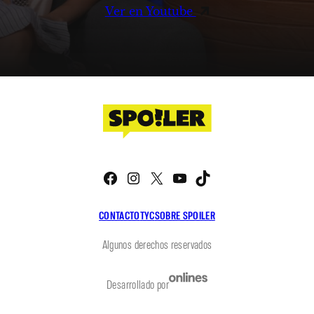
Ver en Youtube
Facebook
Instagram
X
YouTube
TikTok
CONTACTO
TYC
SOBRE SPOILER
Algunos derechos reservados
Desarrollado por