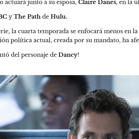
o actuará junto a su esposa,
Claire Danes
, en la
BC
y
The Path
de
Hulu.
erie, la cuarta temporada se enfocará menos en la
ón política actual, creada por su mandato, ha afec
ntó del personaje de
Dancy
!