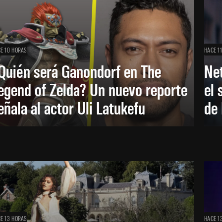
E 10 HORAS
HACE 1
Quién será Ganondorf en The
Net
egend of Zelda? Un nuevo reporte
el 
eñala al actor Uli Latukefu
de 
E 13 HORAS
HACE 1