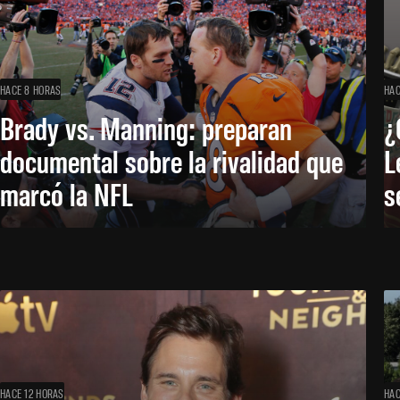
HACE 8 HORAS
HAC
Brady vs. Manning: preparan
¿
documental sobre la rivalidad que
L
marcó la NFL
s
HACE 12 HORAS
HAC