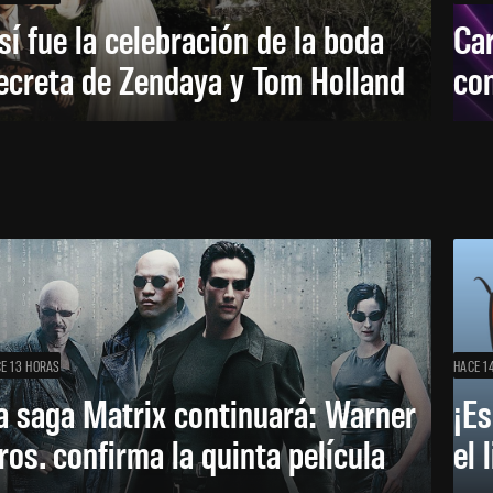
sí fue la celebración de la boda
Car
ecreta de Zendaya y Tom Holland
con
E 13 HORAS
HACE 1
a saga Matrix continuará: Warner
¡Es
ros. confirma la quinta película
el 