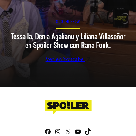
SPOILER SHOW
Tessa Ia, Denia Agalianu y Liliana Villaseñor
en Spoiler Show con Rana Fonk.
Ver en Youtube
Facebook
Instagram
X
YouTube
TikTok