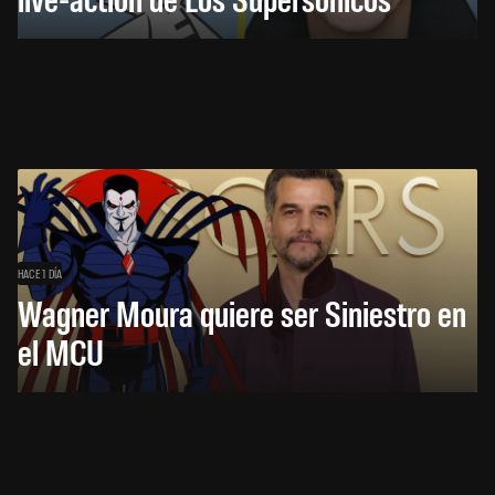
HACE 1 DÍA
Wagner Moura quiere ser Siniestro en
el MCU