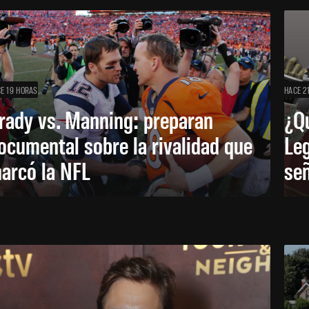
E 19 HORAS
HACE 2
rady vs. Manning: preparan
¿Q
ocumental sobre la rivalidad que
Leg
arcó la NFL
señ