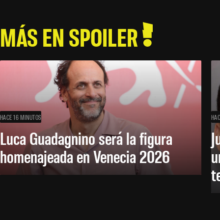
MÁS EN SPOILER
HACE 16 MINUTOS
HAC
Luca Guadagnino será la figura
J
homenajeada en Venecia 2026
u
t