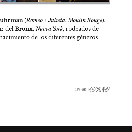
Luhrman
(
Romeo + Julieta
,
Moulin Rouge
).
ur del
Bronx
,
Nueva York
, rodeados de
l nacimiento de los diferentes géneros
COMPARTIR