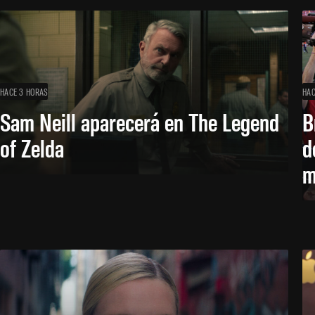
HACE 3 HORAS
HAC
Sam Neill aparecerá en The Legend
B
of Zelda
d
m