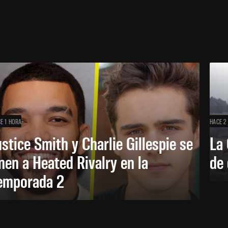
E 1 HORA
HACE 2
ustice Smith y Charlie Gillespie se
La 
nen a Heated Rivalry en la
de 
emporada 2