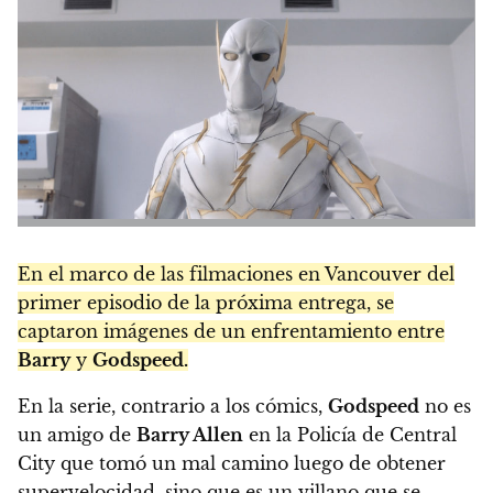
En el marco de las filmaciones en Vancouver del
primer episodio de la próxima entrega, se
captaron imágenes de un enfrentamiento entre
Barry
y
Godspeed.
En la serie, contrario a los cómics,
Godspeed
no es
un amigo de
Barry Allen
en la Policía de Central
City que tomó un mal camino luego de obtener
supervelocidad, sino que es un villano que se