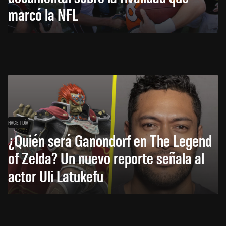
marcó la NFL
HACE 1 DÍA
¿Quién será Ganondorf en The Legend
of Zelda? Un nuevo reporte señala al
actor Uli Latukefu