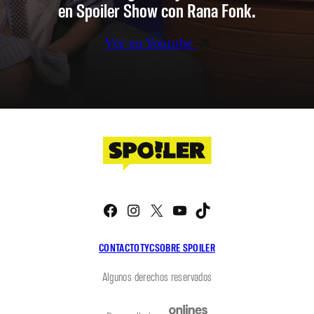
en Spoiler Show con Rana Fonk.
Ver en Youtube
Facebook
Instagram
X
YouTube
TikTok
CONTACTO
TYC
SOBRE SPOILER
Algunos derechos reservados