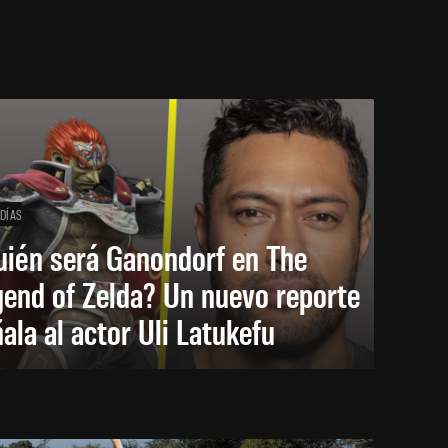
 DÍAS
uién será Ganondorf en The
end of Zelda? Un nuevo reporte
ala al actor Uli Latukefu