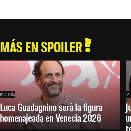
MÁS EN SPOILER
HACE 1 DÍA
HAC
Luca Guadagnino será la figura
J
homenajeada en Venecia 2026
u
t