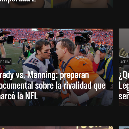
E 2 DÍAS
HACE 2
rady vs. Manning: preparan
¿Q
ocumental sobre la rivalidad que
Leg
arcó la NFL
señ