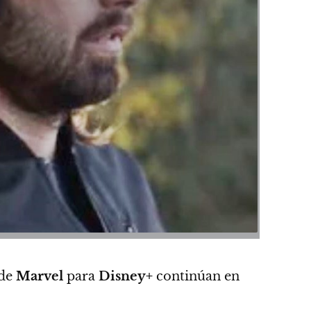
 de
Marvel
para
Disney+
continúan en