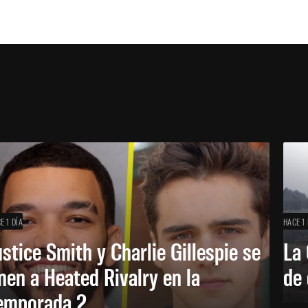
E 1 DÍA
HACE 1 
ustice Smith y Charlie Gillespie se
La 
nen a Heated Rivalry en la
de 
emporada 2