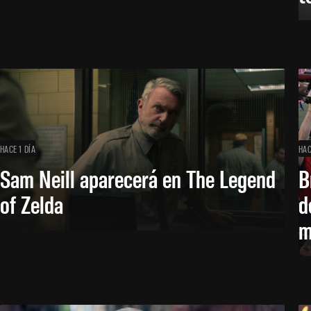
HACE 1 DÍA
HAC
Sam Neill aparecerá en The Legend
B
of Zelda
d
m