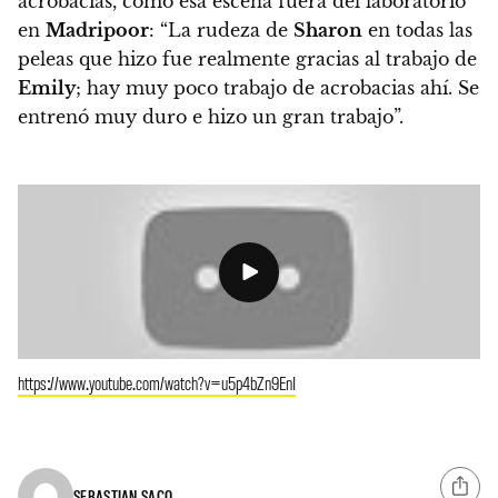
acrobacias, como esa escena fuera del laboratorio
en
Madripoor
: “La rudeza de
Sharon
en todas las
peleas que hizo fue realmente gracias al trabajo de
Emily
; hay muy poco trabajo de acrobacias ahí. Se
entrenó muy duro e hizo un gran trabajo”.
https://www.youtube.com/watch?v=u5p4bZn9EnI
SEBASTIAN SACO