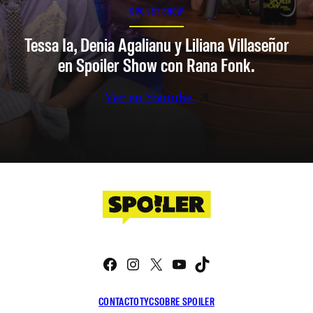
SPOILER SHOW
Tessa Ia, Denia Agalianu y Liliana Villaseñor
en Spoiler Show con Rana Fonk.
Ver en Youtube
Facebook
Instagram
X
YouTube
TikTok
CONTACTO
TYC
SOBRE SPOILER