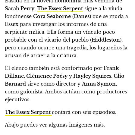
Basada en la novela homónima más vendida de
Sarah Perry
,
The Essex Serpent
sigue a la viuda
londinense
Cora Seaborne
(
Danes
) que se muda a
Essex
para investigar los informes de una
serpiente mítica.
Ella forma un vínculo poco
probable con el vicario del pueblo (
Hiddleston
),
pero cuando ocurre una tragedia, los lugareños la
acusan de atraer a la criatura.
El elenco también está conformado por
Frank
Dillane, Clémence Poésy
y
Hayley Squires.
Clio
Barnard
sirve como director y
Anna Symon
,
como guionista. Ambos actúan como productores
ejecutivos.
The Essex Serpent
contará con seis episodios.
Abajo puedes ver algunas imágenes más.