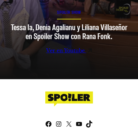
SPOILER SHOW
Tessa Ia, Denia Agalianu y Liliana Villaseñor
en Spoiler Show con Rana Fonk.
Ver en Youtube
Facebook
Instagram
X
YouTube
TikTok