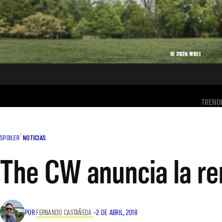
TREND
SPOILER
NOTICIAS
The CW anuncia la ren
POR
FERNANDO CASTAÑEDA
–
2 DE ABRIL, 2018