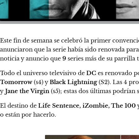
Este fin de semana se celebró la primer convenc
anunciaron que la serie había sido renovada par
noticia y anuncio que
9
series más de su parrill
Todo el universo televisivo de
DC
es renovado p
Tomorrow
(s4) y
Black Lightning
(S2). Las 4 pr
y
Jane the Virgin
(s5); estas dos últimas podrían
El destino de
Life Sentence, iZombie, The 100
o están por hacerlo.