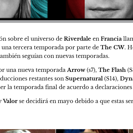
ión sobre el universo de
Riverdale
en
Francia
lla
a una tercera temporada por parte de
The CW
.
Ho
a también seguían con nuevas temporadas.
or una nueva temporada
Arrow
(s7),
The Flash
(S
oducciones restantes son
Supernatural
(S14),
Dyn
 ser la temporada final de acuerdo a declaraciones
y
Valor
se decidirá en mayo debido a que estas s