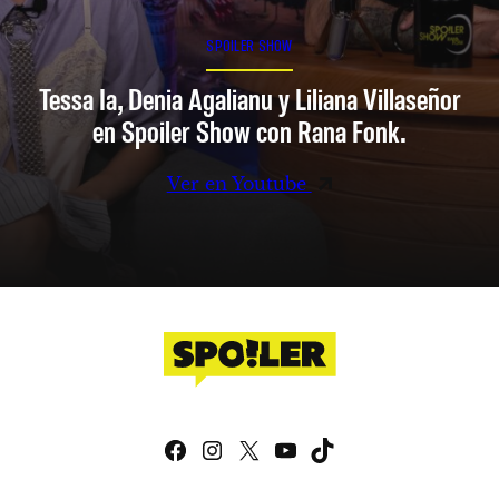
SPOILER SHOW
Tessa Ia, Denia Agalianu y Liliana Villaseñor
en Spoiler Show con Rana Fonk.
Ver en Youtube
Facebook
Instagram
X
YouTube
TikTok