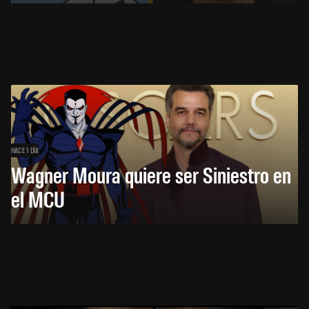
HACE 1 DÍA
Wagner Moura quiere ser Siniestro en
el MCU