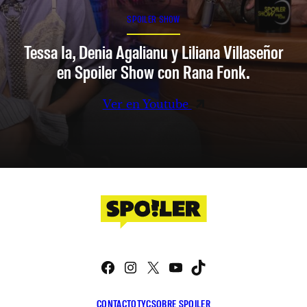
SPOILER SHOW
Tessa Ia, Denia Agalianu y Liliana Villaseñor
en Spoiler Show con Rana Fonk.
Ver en Youtube
Facebook
Instagram
X
YouTube
TikTok
CONTACTO
TYC
SOBRE SPOILER