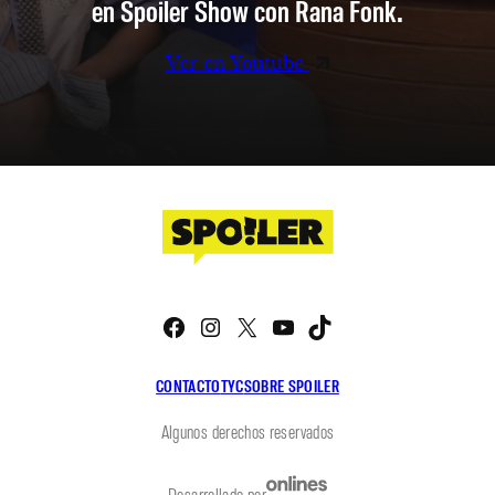
en Spoiler Show con Rana Fonk.
Ver en Youtube
Facebook
Instagram
X
YouTube
TikTok
CONTACTO
TYC
SOBRE SPOILER
Algunos derechos reservados
Desarrollado por