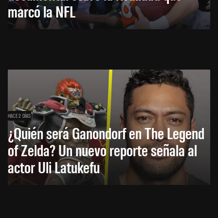
marcó la NFL
HACE 2 DÍAS
¿Quién será Ganondorf en The Legend
of Zelda? Un nuevo reporte señala al
actor Uli Latukefu