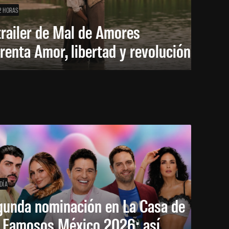
2 HORAS
trailer de Mal de Amores
renta Amor, libertad y revolución
DÍA
gunda nominación en La Casa de
s Famosos México 2026: así