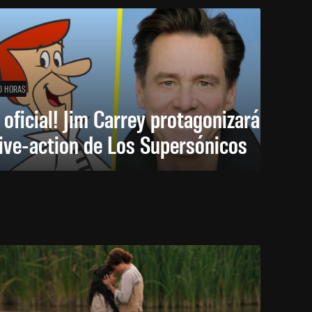
0 HORAS
 oficial! Jim Carrey protagonizará
live-action de Los Supersónicos