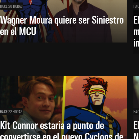
HACE 20 HORAS
HAC
Wagner Moura quiere ser Siniestro
E
en el MCU
m
i
HACE 22 HORAS
HAC
Kit Connor estaría a punto de
E
convertirse en el nuevo Cyclops de
N