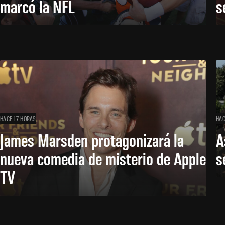
marcó la NFL
s
HACE 17 HORAS
HAC
James Marsden protagonizará la
A
nueva comedia de misterio de Apple
s
TV