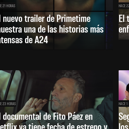
E 21 HORAS
HACE 2
l nuevo trailer de Primetime
El 
uestra una de las historias más
enf
ntensas de A24
E 23 HORAS
HACE 1 
l documental de Fito Páez en
Se
etflix ya tiene fecha de estreno y
lo