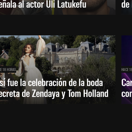
eñala al actor Uli Latukefu
de 
E 18 HORAS
HACE 1
sí fue la celebración de la boda
Car
ecreta de Zendaya y Tom Holland
con