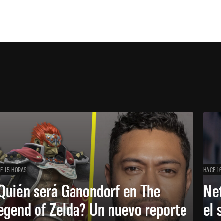
E 15 HORAS
HACE 1
Quién será Ganondorf en The
Net
egend of Zelda? Un nuevo reporte
el 