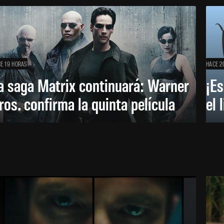
E 19 HORAS
HACE 2
a saga Matrix continuará: Warner
¡Es
ros. confirma la quinta película
el 