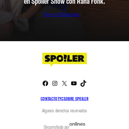
en Spoiler Show con Rana Fonk.
Ver en Youtube
Facebook
Instagram
X
YouTube
TikTok
CONTACTO
TYC
SOBRE SPOILER
Algunos derechos reservados
Desarrollado por