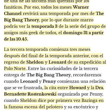
de una de las sitcoms más queridas por los
fanáticos. Por eso, todos los meses
Warner
Channel
revivirá una temporada por mes de
The
Big Bang Theory
, por lo que durante marzo
podrás ver la
temporada 3
de la serie del grupo de
amigos más geek de todos, el
domingo 31 a partir
de las 10.45.
La tercera temporada comienza tres meses
después del final de la temporada anterior, con el
regreso de
Sheldon
y
Leonard
de su expedición al
Polo Norte.
Entre las curiosidades de la tercera
entrega de
The Big Bang Theory
, recordaremos
cuando
Leonard
y
Penny
comienzan una relación
que se ve frustrada,
la cita entre
Howard
y la
Dra.
Bernadette Rostenkowski
organizada por Penny,
cuando
Sheldon dice por primera vez Bazinga en
la famosa escena del pelotero
y su excéntrico y