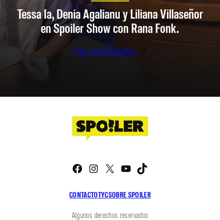
Tessa Ia, Denia Agalianu y Liliana Villaseñor
en Spoiler Show con Rana Fonk.
Ver en Youtube
Facebook
Instagram
X
YouTube
TikTok
CONTACTO
TYC
SOBRE SPOILER
Algunos derechos reservados