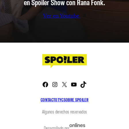
en Spoiler Show con Rana Fonk.
Ver en Youtube
Facebook
Instagram
X
YouTube
TikTok
CONTACTO
TYC
SOBRE SPOILER
Algunos derechos reservados
Desarrollado por