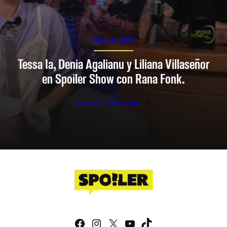
SPOILER SHOW
Tessa Ia, Denia Agalianu y Liliana Villaseñor
en Spoiler Show con Rana Fonk.
Ver en Youtube
Facebook
Instagram
X
YouTube
TikTok