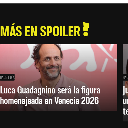
MÁS EN SPOILER
HACE 1 DÍA
HAC
Luca Guadagnino será la figura
J
homenajeada en Venecia 2026
u
t