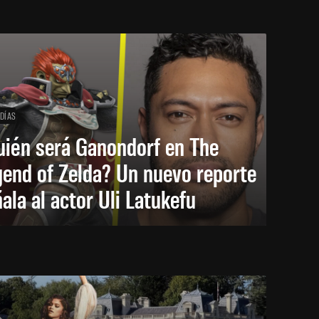
 DÍAS
uién será Ganondorf en The
end of Zelda? Un nuevo reporte
ala al actor Uli Latukefu