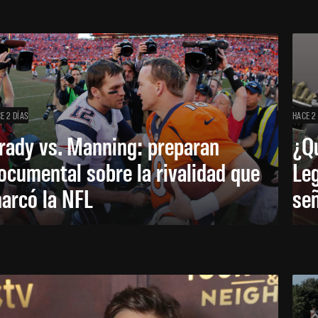
E 2 DÍAS
HACE 2
rady vs. Manning: preparan
¿Q
ocumental sobre la rivalidad que
Leg
arcó la NFL
señ