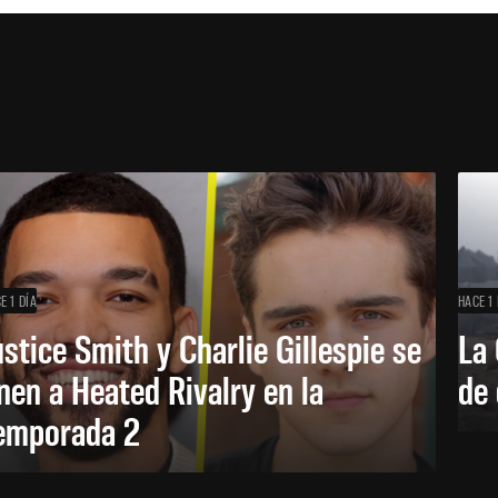
E 1 DÍA
HACE 1 
ustice Smith y Charlie Gillespie se
La 
nen a Heated Rivalry en la
de 
emporada 2