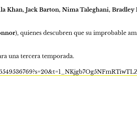
la Khan, Jack Barton, Nima Taleghani, Bradley R
onnor
),
quienes descubren que su improbable ami
para una tercera temporada.
678646549536769?s=20&t=1_NKjgb7Og5NFmRTiwTL