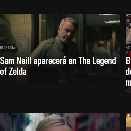
HACE 1 DÍA
HAC
Sam Neill aparecerá en The Legend
B
of Zelda
d
m