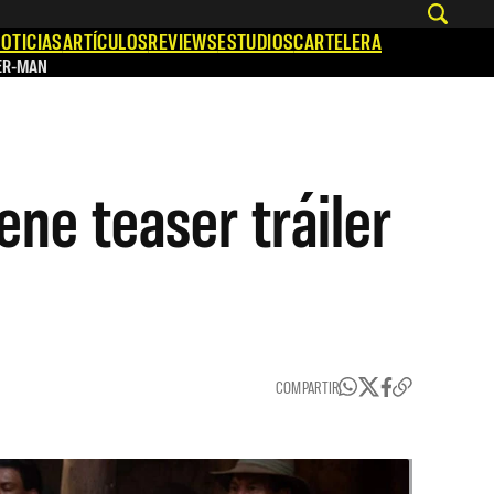
OTICIAS
ARTÍCULOS
REVIEWS
ESTUDIOS
CARTELERA
ER-MAN
ene teaser tráiler
COMPARTIR