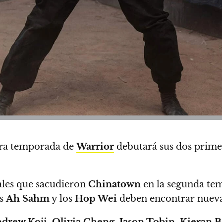
cera temporada de
Warrior
debutará sus dos prime
iales que sacudieron
Chinatown
en la segunda te
as
Ah Sahm
y los
Hop Wei
deben encontrar nuevas
rew Koji, Olivia Cheng, Jason Tobin, Kieran 