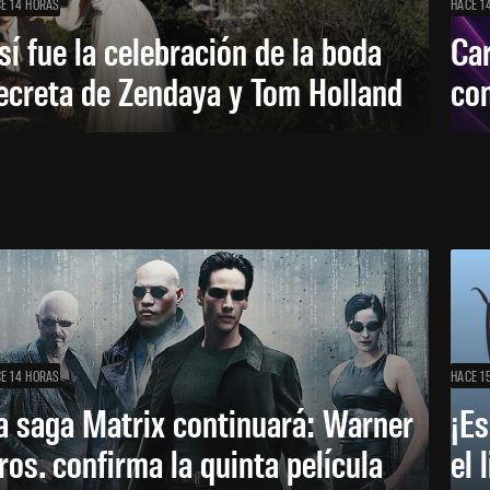
E 14 HORAS
HACE 1
sí fue la celebración de la boda
Car
ecreta de Zendaya y Tom Holland
con
E 14 HORAS
HACE 1
a saga Matrix continuará: Warner
¡Es
ros. confirma la quinta película
el 