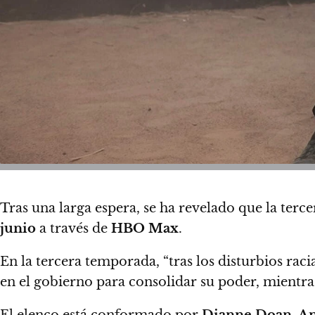
Tras una larga espera,
se ha revelado que la ter
junio
a través de
HBO Max
.
En la tercera temporada,
“tras los disturbios rac
en el gobierno para consolidar su poder, mientr
El elenco está conformado por
Dianne Doan, And