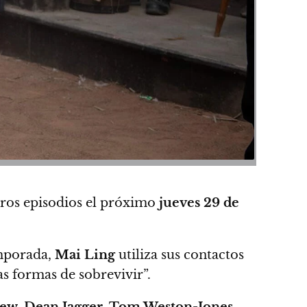
ros episodios el próximo
jueves 29 de
mporada,
Mai Ling
utiliza sus contactos
 formas de sobrevivir”.
Bew, Dean Jagger, Tom Weston-Jones,