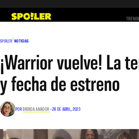
Saltar
al
TREND
contenido
SPOILER
NOTICIAS
¡Warrior vuelve! La t
y fecha de estreno
POR
BRENDA AMADOR
–
28 DE ABRIL, 2023