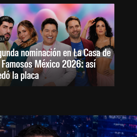
DÍA
gunda nominación en La Casa de
s Famosos México 2026: así
dó la placa