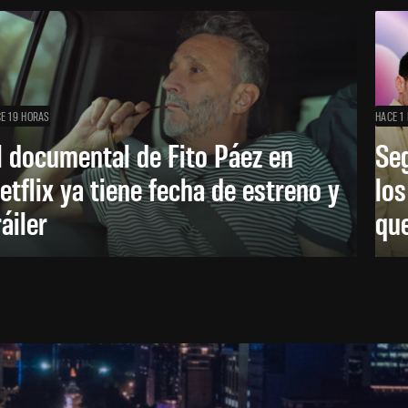
E 19 HORAS
HACE 1 
l documental de Fito Páez en
Se
etflix ya tiene fecha de estreno y
lo
ráiler
que