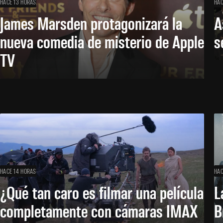
HACE 13 HORAS
HAC
James Marsden protagonizará la
A
nueva comedia de misterio de Apple
s
TV
HACE 14 HORAS
HAC
¿Qué tan caro es filmar una película
L
completamente con cámaras IMAX
B