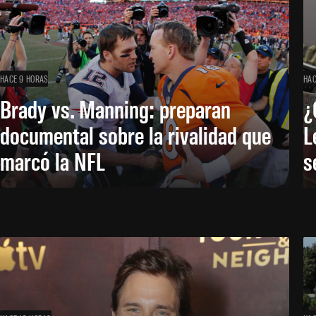
HACE 9 HORAS
HAC
Brady vs. Manning: preparan
¿
documental sobre la rivalidad que
L
marcó la NFL
s