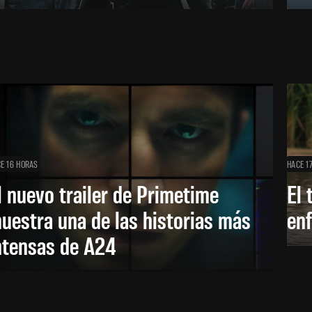
E 16 HORAS
HACE 1
l nuevo trailer de Primetime
El 
uestra una de las historias más
enf
ntensas de A24