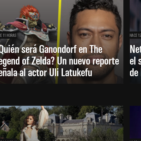
E 11 HORAS
HACE 1
Quién será Ganondorf en The
Net
egend of Zelda? Un nuevo reporte
el 
eñala al actor Uli Latukefu
de 