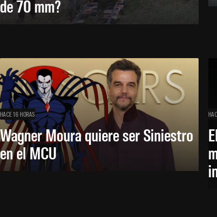
de 70 mm?
HACE 16 HORAS
HAC
Wagner Moura quiere ser Siniestro
E
en el MCU
m
i