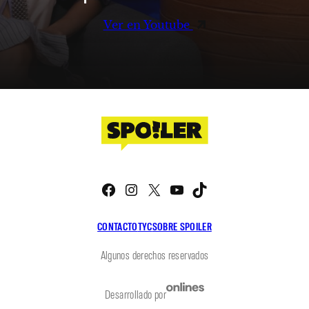
Ver en Youtube
Facebook
Instagram
X
YouTube
TikTok
CONTACTO
TYC
SOBRE SPOILER
Algunos derechos reservados
Desarrollado por