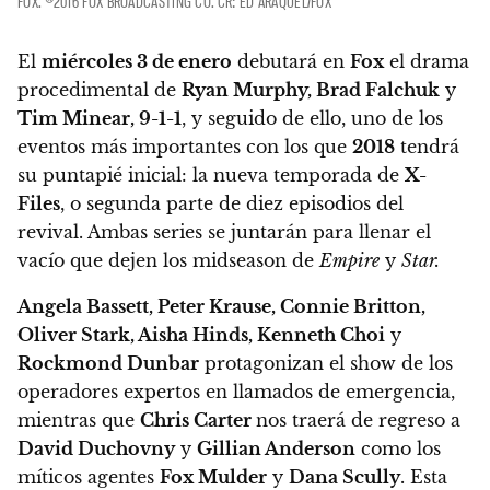
FOX. ©2016 FOX BROADCASTING CO. CR: ED ARAQUEL/FOX
El
miércoles 3 de enero
debutará en
Fox
el drama
procedimental de
Ryan Murphy, Brad Falchuk
y
Tim Minear, 9-1-1
, y seguido de ello, uno de los
eventos más importantes con los que
2018
tendrá
su puntapié inicial: la nueva temporada de
X-
Files
, o segunda parte de diez episodios del
revival. Ambas series se juntarán para llenar el
vacío que dejen los midseason de
Empire
y
Star.
Angela Bassett, Peter Krause, Connie Britton,
Oliver Stark, Aisha Hinds, Kenneth Choi
y
Rockmond Dunbar
protagonizan el show de los
operadores expertos en llamados de emergencia,
mientras que
Chris Carter
nos traerá de regreso a
David Duchovny
y
Gillian Anderson
como los
míticos agentes
Fox Mulder
y
Dana Scully
. Esta