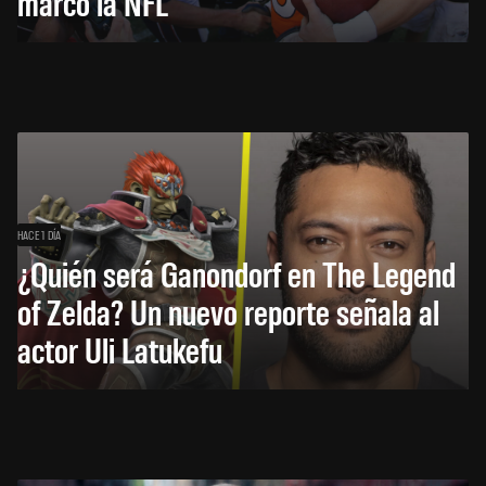
marcó la NFL
HACE 1 DÍA
¿Quién será Ganondorf en The Legend
of Zelda? Un nuevo reporte señala al
actor Uli Latukefu