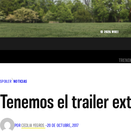
TREND
SPOILER
NOTICIAS
Tenemos el trailer e
POR
CECILIA YEGROS
–
20 DE OCTUBRE, 2017