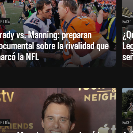
E 1 DÍA
HACE 1 
rady vs. Manning: preparan
¿Q
ocumental sobre la rivalidad que
Leg
arcó la NFL
señ
E 1 DÍA
HACE 1 