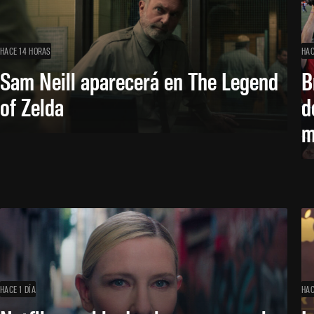
HACE 14 HORAS
HAC
Sam Neill aparecerá en The Legend
B
of Zelda
d
m
HACE 1 DÍA
HAC