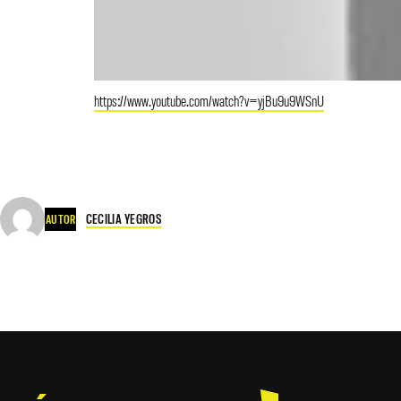
https://www.youtube.com/watch?v=yjBu9u9WSnU
CECILIA YEGROS
AUTOR