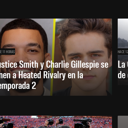
E 11 HORAS
HACE 1
ustice Smith y Charlie Gillespie se
La 
nen a Heated Rivalry en la
de 
emporada 2