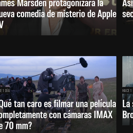
ames Marsden protagonizará la
Así
ueva comedia de misterio de Apple
se
V
E 1 DÍA
HACE 1 
Qué tan caro es filmar una película
La 
ompletamente con cámaras IMAX
Bro
e 70 mm?