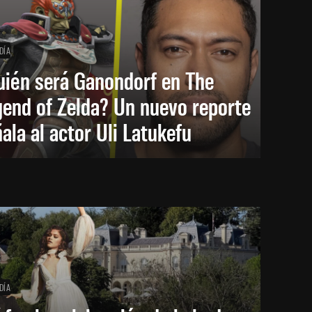
DÍA
uién será Ganondorf en The
end of Zelda? Un nuevo reporte
ala al actor Uli Latukefu
DÍA