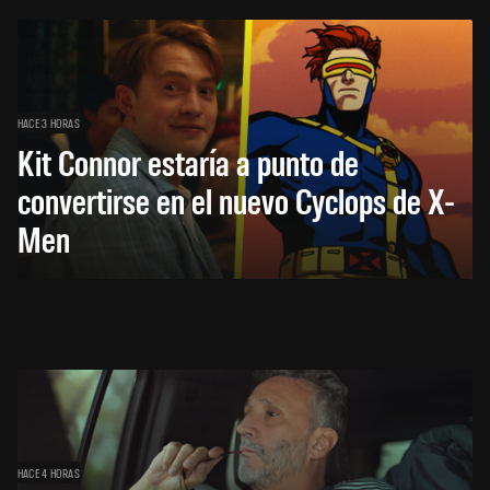
HACE 3 HORAS
Kit Connor estaría a punto de
convertirse en el nuevo Cyclops de X-
Men
HACE 4 HORAS