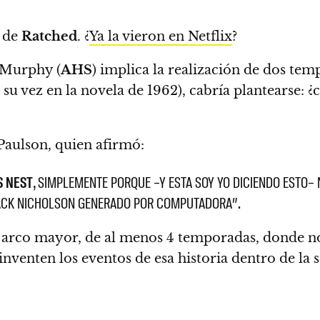
 de
Ratched
.
¿
Ya la vieron en Netflix
?
n Murphy (
AHS
) implica la realización de dos te
 su vez en la novela de 1962), cabría plantearse:
¿
 Paulson, quien afirmó:
S NEST
, SIMPLEMENTE PORQUE –Y ESTA SOY YO DICIENDO ESTO– 
JACK NICHOLSON GENERADO POR COMPUTADORA”.
n arco mayor, de al menos 4 temporadas, donde no
einventen los eventos de esa historia dentro de la 