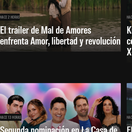
HACE 2 HORAS
HAC
El trailer de Mal de Amores
K
enfrenta Amor, libertad y revolución
c
X
HACE 13 HORAS
HAC
Segunda nominación en La Casa de
E