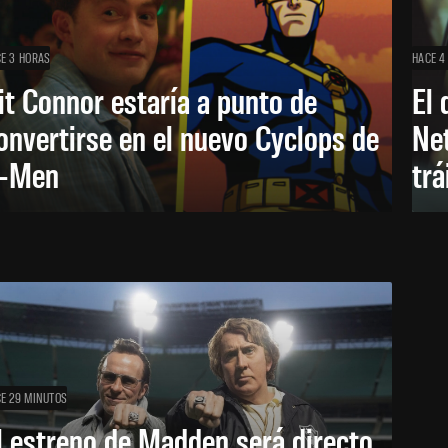
E 3 HORAS
HACE 4
it Connor estaría a punto de
El 
onvertirse en el nuevo Cyclops de
Net
-Men
trá
E 29 MINUTOS
l estreno de Madden será directo