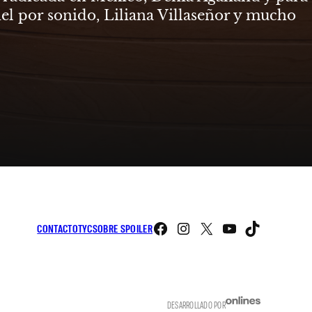
el por sonido, Liliana Villaseñor y mucho
Facebook
Instagram
X
YouTube
TikTo
CONTACTO
TYC
SOBRE SPOILER
DESARROLLADO POR