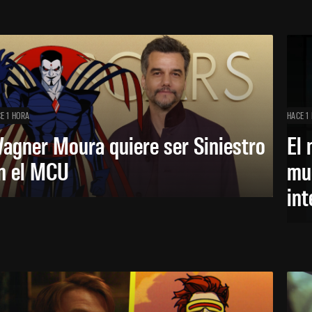
E 1 HORA
HACE 1
agner Moura quiere ser Siniestro
El 
n el MCU
mue
in