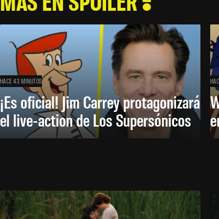
MÁS EN SPOILER
HACE 43 MINUTOS
HAC
¡Es oficial! Jim Carrey protagonizará
W
el live-action de Los Supersónicos
e