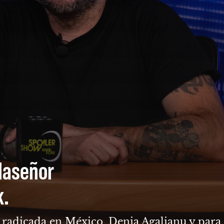
llaseñor
k.
ga radicada en México, Denia Agalianu y para