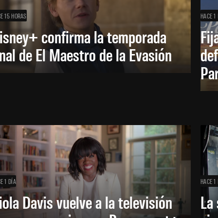
E 15 HORAS
HACE 1 
isney+ confirma la temporada
Fij
inal de El Maestro de la Evasión
def
Pa
E 1 DÍA
HACE 1 
iola Davis vuelve a la televisión
La 