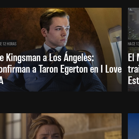
E 12 HORAS
HACE 1
e Kingsman a Los Ángeles:
El 
onfirman a Taron Egerton en I Love
tra
A
Es