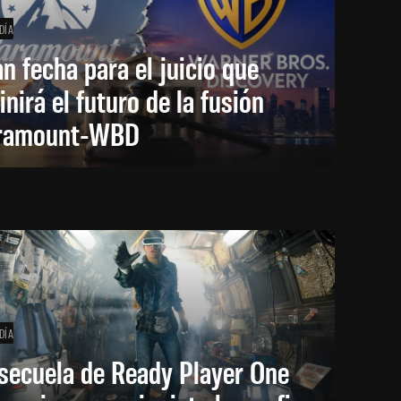
DÍA
an fecha para el juicio que
inirá el futuro de la fusión
ramount-WBD
DÍA
secuela de Ready Player One