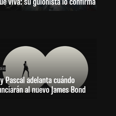
ue viva: su guionista lo confirma
 DÍAS
y Pascal adelanta cuándo
unciarán al nuevo James Bond