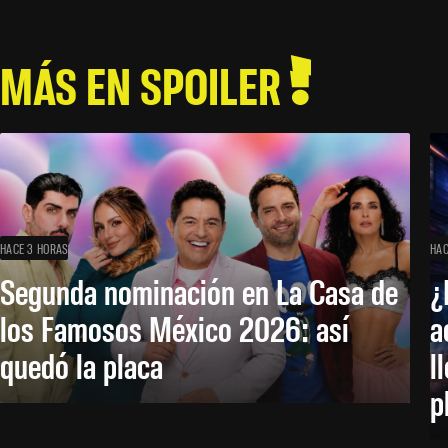
MÁS EN SPOILER
HACE 3 HORAS
HAC
Segunda nominación en La Casa de
¿
los Famosos México 2026: así
a
quedó la placa
l
p