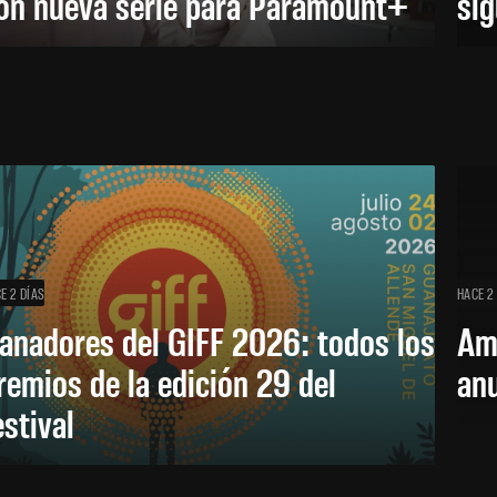
on nueva serie para Paramount+
sig
E 2 DÍAS
HACE 2
anadores del GIFF 2026: todos los
Am
remios de la edición 29 del
an
estival