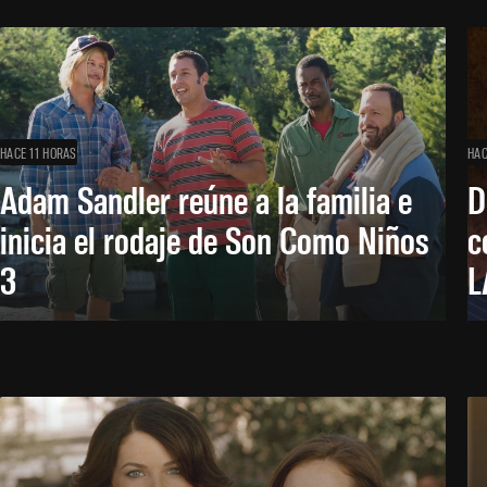
HACE 11 HORAS
HAC
Adam Sandler reúne a la familia e
D
inicia el rodaje de Son Como Niños
c
3
L