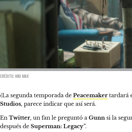
CRÉDITO: HBO MAX
¿La segunda temporada de
Peacemaker
tardará e
Studios
, parece indicar que así será.
En
Twitter
,
un fan le preguntó a
Gunn
si la seg
después de
Superman: Legacy
”.