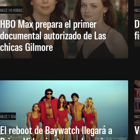
HACE 14 HORAS
HAC
HBO Max prepara el primer
D
documental autorizado de Las
f
chicas Gilmore
HACE 1 DÍA
HAC
El reboot de Baywatch llegará a
V