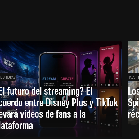
E 9 HORAS
HACE 1
El futuro del streaming? El
Los
cuerdo entre Disney Plus y TikTok
Sp
levará videos de fans a la
réc
lataforma