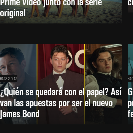
Prime Video junto con la serie
c
original
HACE 2 DÍAS
HAC
¿Quién se quedará con el papel? Así
G
van las apuestas por ser el nuevo
p
James Bond
f