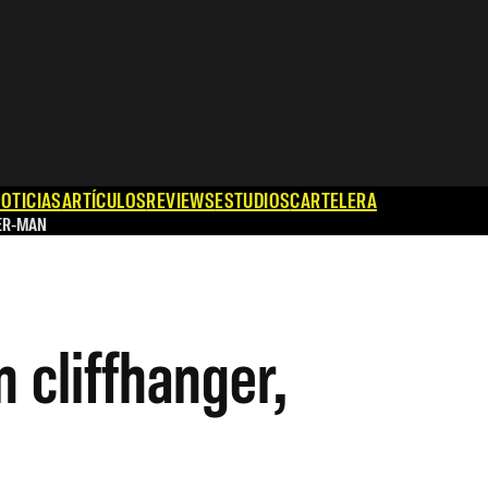
OTICIAS
ARTÍCULOS
REVIEWS
ESTUDIOS
CARTELERA
ER-MAN
 cliffhanger,