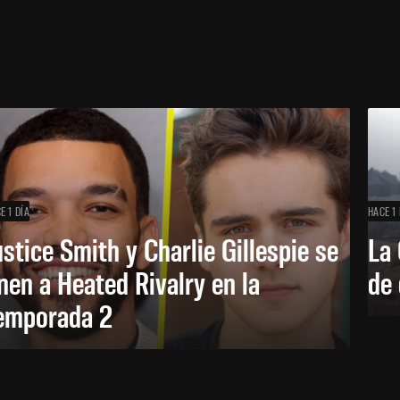
E 1 DÍA
HACE 1 
ustice Smith y Charlie Gillespie se
La 
nen a Heated Rivalry en la
de 
emporada 2