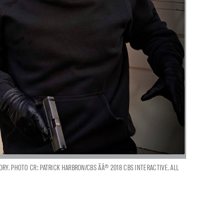
RY. PHOTO CR: PATRICK HARBRON/CBS ÃÂ© 2018 CBS INTERACTIVE. ALL