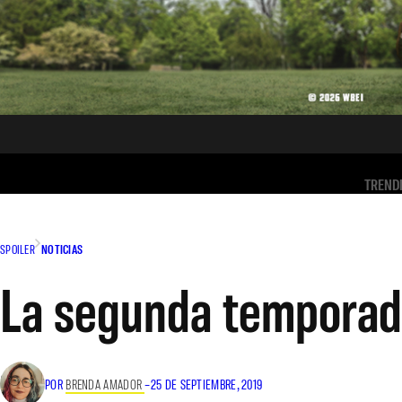
TREND
SPOILER
NOTICIAS
La segunda temporada
POR
BRENDA AMADOR
–
25 DE SEPTIEMBRE, 2019