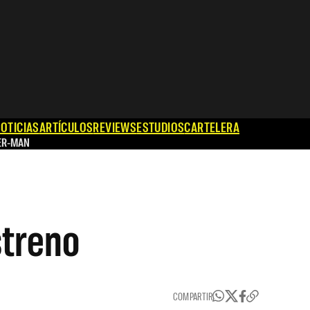
OTICIAS
ARTÍCULOS
REVIEWS
ESTUDIOS
CARTELERA
ER-MAN
streno
COMPARTIR