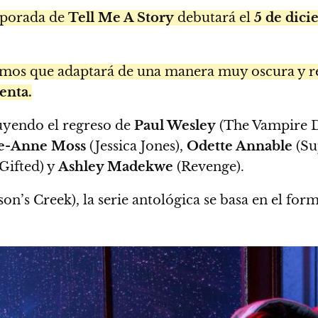
mporada de
Tell Me A Story
debutará el
5 de dic
mos que adaptará de una manera muy oscura y re
enta.
luyendo el regreso de
Paul Wesley
(The Vampire D
e-Anne Moss
(Jessica Jones),
Odette Annable
(Su
Gifted) y
Ashley Madekwe
(Revenge).
n’s Creek), la serie antológica se basa en el fo