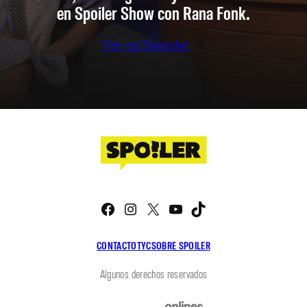
en Spoiler Show con Rana Fonk.
Ver en Youtube
Facebook
Instagram
X
YouTube
TikTok
CONTACTO
TYC
SOBRE SPOILER
Algunos derechos reservados