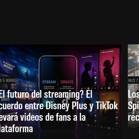
E 5 HORAS
HACE 7
El futuro del streaming? El
Los
cuerdo entre Disney Plus y TikTok
Sp
levará videos de fans a la
réc
lataforma