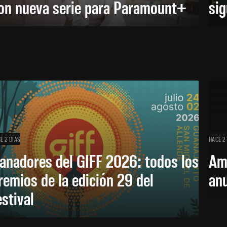
on nueva serie para Paramount+
sig
E 2 DÍAS
HACE 2
anadores del GIFF 2026: todos los
Am
remios de la edición 29 del
an
estival