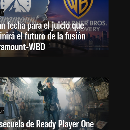
DÍA
an fecha para el juicio que
inirá el futuro de la fusión
ramount-WBD
DÍA
secuela de Ready Player One