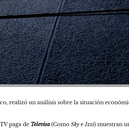
o, realizó un análisis sobre la situación económi
e TV paga de
Televisa
(Como
Sky
e
Izzi
)
muestran un