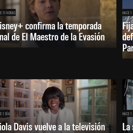
E 11 HORAS
HACE 1 
isney+ confirma la temporada
Fij
inal de El Maestro de la Evasión
def
Pa
E 1 DÍA
HACE 1 
iola Davis vuelve a la televisión
La 