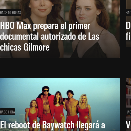
HACE 10 HORAS
HAC
HBO Max prepara el primer
D
documental autorizado de Las
f
chicas Gilmore
HACE 1 DÍA
HAC
El reboot de Baywatch llegará a
V