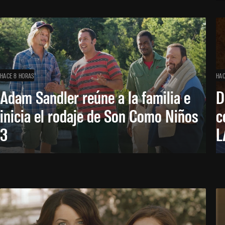
HACE 8 HORAS
HAC
Adam Sandler reúne a la familia e
D
inicia el rodaje de Son Como Niños
c
3
L