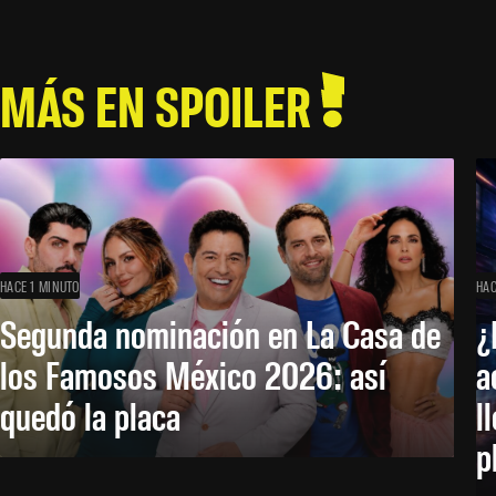
MÁS EN SPOILER
HACE 1 MINUTO
HAC
Segunda nominación en La Casa de
¿
los Famosos México 2026: así
a
quedó la placa
l
p