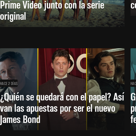
Prime Video junto con la serie
c
original
HACE 2 DÍAS
HAC
¿Quién se quedará con el papel? Así
G
van las apuestas por ser el nuevo
p
James Bond
f