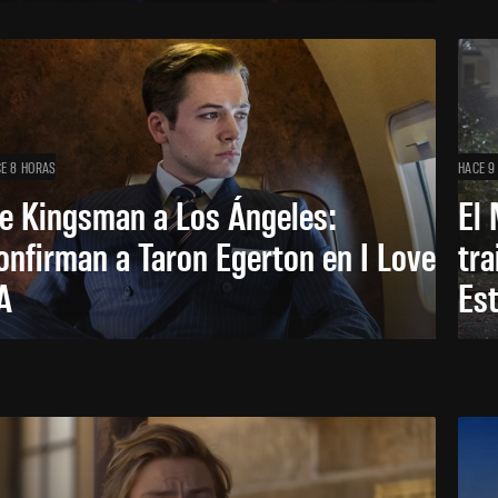
E 8 HORAS
HACE 9
e Kingsman a Los Ángeles:
El 
onfirman a Taron Egerton en I Love
tra
A
Es