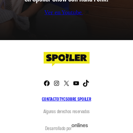
Ver en Youtube
Facebook
Instagram
X
YouTube
TikTok
CONTACTO
TYC
SOBRE SPOILER
Algunos derechos reservados
Desarrollado por