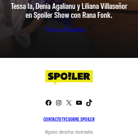
Tessa Ia, Denia Agalianu y Liliana Villaseñor
en Spoiler Show con Rana Fonk.
Ver en Youtube
Facebook
Instagram
X
YouTube
TikTok
CONTACTO
TYC
SOBRE SPOILER
Algunos derechos reservados