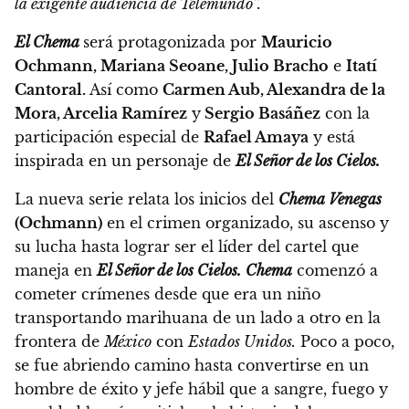
la exigente audiencia de Telemundo”.
El Chema
será protagonizada por
Mauricio
Ochmann, Mariana Seoane, Julio Bracho
e
Itatí
Cantoral.
Así como
Carmen Aub, Alexandra de la
Mora, Arcelia Ramírez
y
Sergio Basáñez
con la
participación especial de
Rafael Amaya
y está
inspirada en un personaje de
El Señor de los Cielos.
La nueva serie relata los inicios del
Chema Venegas
(Ochmann)
en el crimen organizado, su ascenso y
su lucha hasta lograr ser el líder del cartel que
maneja en
El Señor de los Cielos.
Chema
comenzó a
cometer crímenes desde que era un niño
transportando marihuana de un lado a otro en la
frontera de
México
con
Estados Unidos.
Poco a poco,
se fue abriendo camino hasta convertirse en un
hombre de éxito y jefe hábil que a sangre, fuego y