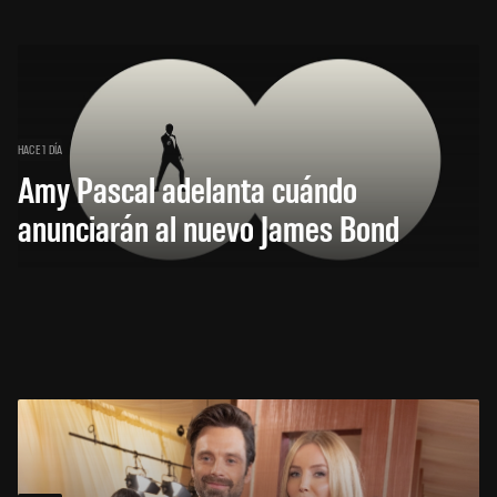
HACE 1 DÍA
Amy Pascal adelanta cuándo
anunciarán al nuevo James Bond