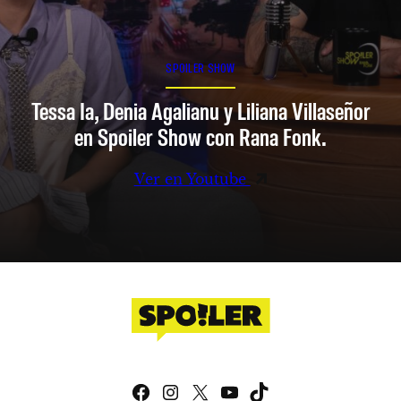
SPOILER SHOW
Tessa Ia, Denia Agalianu y Liliana Villaseñor
en Spoiler Show con Rana Fonk.
Ver en Youtube
Facebook
Instagram
X
YouTube
TikTok