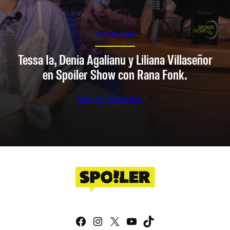
SPOILER SHOW
Tessa Ia, Denia Agalianu y Liliana Villaseñor
en Spoiler Show con Rana Fonk.
Ver en Youtube
Facebook
Instagram
X
YouTube
TikTok