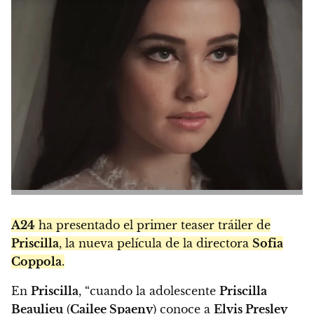
A24
ha presentado el primer teaser tráiler de
Priscilla
, la nueva película de la directora
Sofia
Coppola
.
En
Priscilla
, “cuando la adolescente
Priscilla
Beaulieu
(
Cailee Spaeny
) conoce a
Elvis Presley