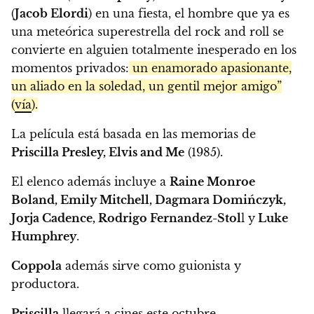
(
Jacob Elordi
) en una fiesta, el hombre que ya es
una meteórica superestrella del rock and roll se
convierte en alguien totalmente inesperado en los
momentos privados:
un enamorado apasionante,
un aliado en la soledad, un gentil mejor amigo”
(
vía
).
La película está basada en las memorias de
Priscilla Presley, Elvis and Me
(1985).
El elenco además incluye a
Raine Monroe
Boland, Emily Mitchell, Dagmara Domińczyk,
Jorja Cadence, Rodrigo Fernandez-Stol
l y
Luke
Humphrey
.
Coppola
además sirve como guionista y
productora.
Priscilla
llegará a cines este octubre.