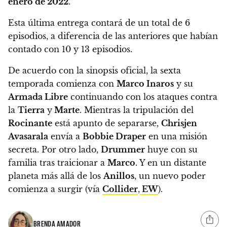
enero de 2022
.
Esta última entrega contará de un total de 6
episodios
, a diferencia de las anteriores que habían
contado con 10 y 13 episodios.
De acuerdo con la sinopsis oficial, la sexta
temporada comienza con
Marco Inaros
y su
Armada Libre
continuando con los ataques contra
la
Tierra
y
Marte
.
Mientras la tripulación del
Rocinante
está apunto de separarse,
Chrisjen
Avasarala
envía a
Bobbie Draper
en una misión
secreta.
Por otro lado,
Drummer
huye con su
familia tras traicionar a
Marco
. Y en un distante
planeta más allá de los
Anillos
, un nuevo poder
comienza a surgir (vía
Collider
,
EW
).
BRENDA AMADOR