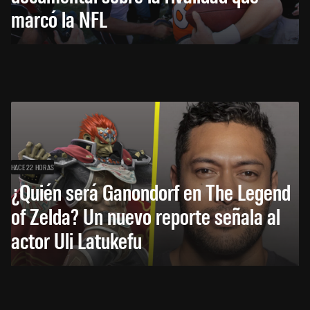
marcó la NFL
HACE 22 HORAS
¿Quién será Ganondorf en The Legend
of Zelda? Un nuevo reporte señala al
actor Uli Latukefu