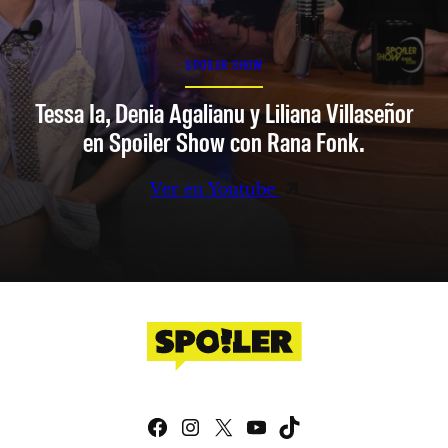
SPOILER SHOW
Tessa Ia, Denia Agalianu y Liliana Villaseñor
en Spoiler Show con Rana Fonk.
Ver en Youtube
Facebook
Instagram
X
YouTube
TikTok