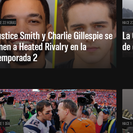
E 22 HORAS
HACE 2
ustice Smith y Charlie Gillespie se
La 
nen a Heated Rivalry en la
de 
emporada 2
E 1 DÍA
HACE 1 