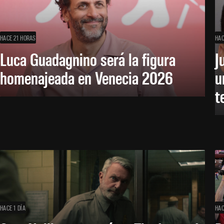
HACE 21 HORAS
HAC
Luca Guadagnino será la figura
J
homenajeada en Venecia 2026
u
t
HACE 1 DÍA
HAC