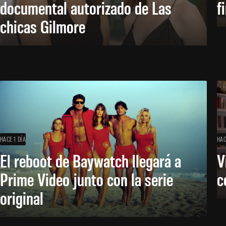
documental autorizado de Las
f
chicas Gilmore
HACE 1 DÍA
HAC
El reboot de Baywatch llegará a
V
Prime Video junto con la serie
c
original