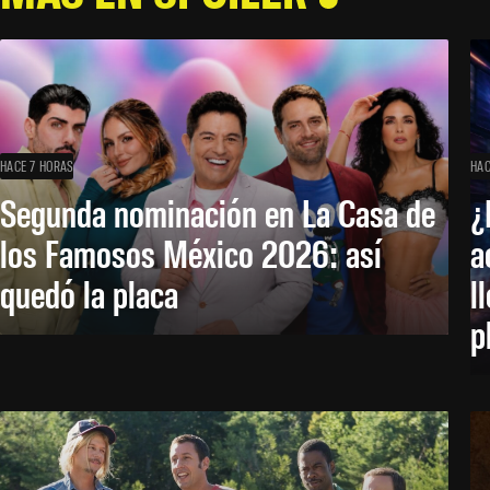
HACE 7 HORAS
HAC
Segunda nominación en La Casa de
¿
los Famosos México 2026: así
a
quedó la placa
l
p