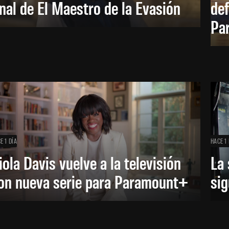
inal de El Maestro de la Evasión
def
Pa
E 1 DÍA
HACE 1 
iola Davis vuelve a la televisión
La 
on nueva serie para Paramount+
sig