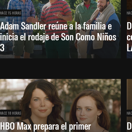
HACE 15 HORAS
HAC
Adam Sandler reúne a la familia e
D
inicia el rodaje de Son Como Niños
c
3
L
HACE 18 HORAS
HAC
HBO Max prepara el primer
D