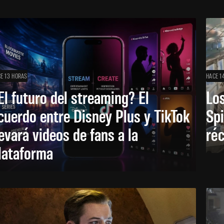
E 13 HORAS
HACE 1
El futuro del streaming? El
Los
cuerdo entre Disney Plus y TikTok
Sp
levará videos de fans a la
réc
lataforma