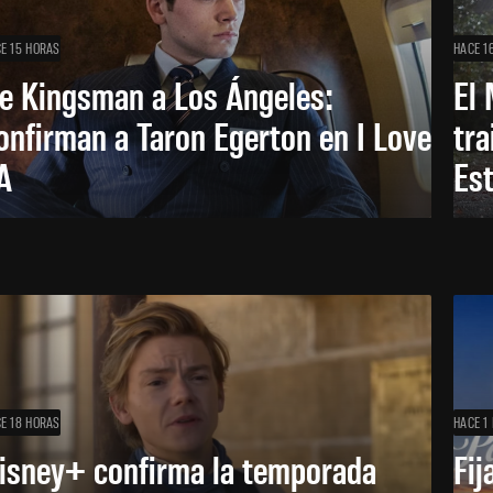
E 15 HORAS
HACE 1
e Kingsman a Los Ángeles:
El 
onfirman a Taron Egerton en I Love
tra
A
Es
E 18 HORAS
HACE 1 
isney+ confirma la temporada
Fij