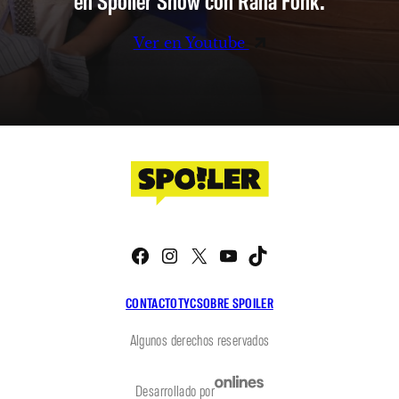
en Spoiler Show con Rana Fonk.
Ver en Youtube
Facebook
Instagram
X
YouTube
TikTok
CONTACTO
TYC
SOBRE SPOILER
Algunos derechos reservados
Desarrollado por